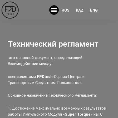
Перейти
Menu
к
RUS
KAZ
ENG
содержимому
Технический регламент
это основной документ, определяющий
Взаимодействие между
специалистами
FPDtech
-Сервис-Центра и
Транспортным Средством Пользователя.
Основное назначение Технического Регламента:
1. Достижение максимально возможных результатов
работы Импульсного Модуля
«
Super
Torque
»
наТС