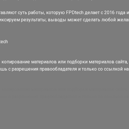
авляют суть работы, которую FPDtech делает с 2016 года 
иксируем результаты; выводы может сделать любой жел
tech
копирование материалов или подборки материалов сайта,
шь с разрешения правообладателя и только со ссылкой на 
копирование материалов или подборки материалов сайта,
шь с разрешения правообладателя и только со ссылкой на 