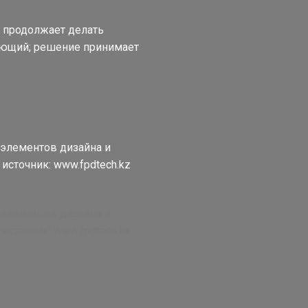
и продолжает делать
ающий; решение принимает
 элементов дизайна и
источник: www.fpdtech.kz
 элементов дизайна и
источник: www.fpdtech.kz