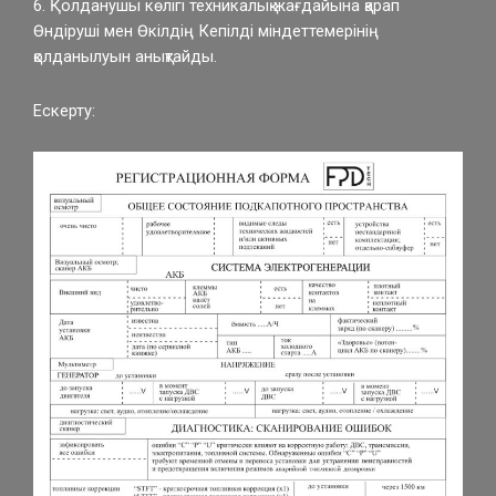
6. Қолданушы көлігі техникалық жағдайына қарап
Өндіруші мен Өкілдің Кепілді міндеттемерінің
қолданылуын анықтайды.
Ескерту: