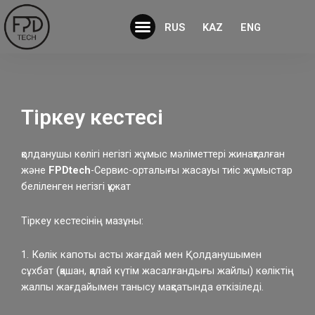
Skip
Menu
to
RUS
KAZ
ENG
content
Тіркеу кестесі
қолданушы көлігі негізгі жұмыс мәліметтері жинақталған
және
FPDtech
-Сервис-орталығы жасауы тиіс жұмыстар
беліленген негізгі құжат
Тіркеу кестесінің мазұны:
1. Көлік капоты асты жағдай мен Қолданушымен
сұхбат (қашан, қалай күтім жасалғандығы жайлы) көліктің
жалпы жағдайымен танысу мақсатында өткізіледі.