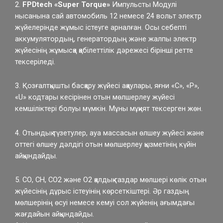
2.
FPDtech
«Super Torque»
Импульсты Модулі
нысанына сай автомобиль 12 немесе 24 вольт электр
жүйелерінде жұмыс істеуге арналған. Осы себепті
аккумулятордың, генератордың және жалпы электр
жүйесінің жұмысқа қабілеттілік дәрежесі бірінші ретте
тексеріледі.
3. Қозғалтқышты басқару жүйесі ақаулары, яғни «C», «P»,
«U» кодтары кесірінен отын мөлшерлеу жүйесі
кемшіліктері болуы мүмкін. Мұны мұқият тексерген жөн.
4. Отындық түзетулер, ауа массасын өлшеу жүйесі және
оттегі өлшеу дәлдігі отын мөлшерлеу қызметінің күйін
айқындайды.
5. СО, СН, СО2 және О2 қалдық газдар мөлшері көлік отын
жүйесінің дұрыс істеуінің көрсеткіштері. Әр газдың
мөлшерінің өсуі немесе кемуі сол жүйенің ағымдағы
жағдайын айқындайды.